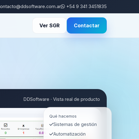
ontacto@ddsoftware.com.ar
+54 9 341 3451835
Ver SGR
Contactar
DDSoftware · Vista real de producto
Qué hacemos
Sistemas de gestión
Automatización