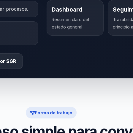
rar procesos.
Dashboard
Seguim
Resumen claro del
Trazabili
estado general
principio a
y
por SGR
Forma de trabajo
so simple para conve