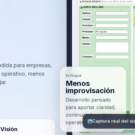
edida para empresas,
l operativo, menos
Enfoque
ar.
Menos
improvisación
Desarrollo pensado
para aportar claridad,
continuidad y criterio
Captura real del s
operativo.
Visión