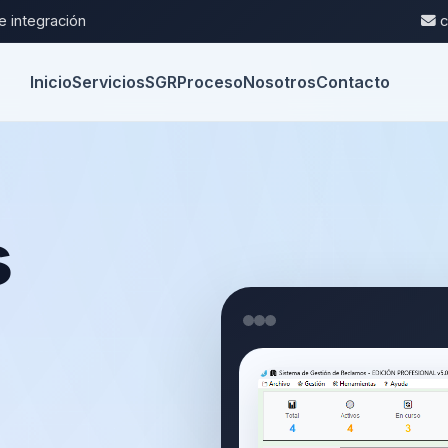
e integración
c
Inicio
Servicios
SGR
Proceso
Nosotros
Contacto
s