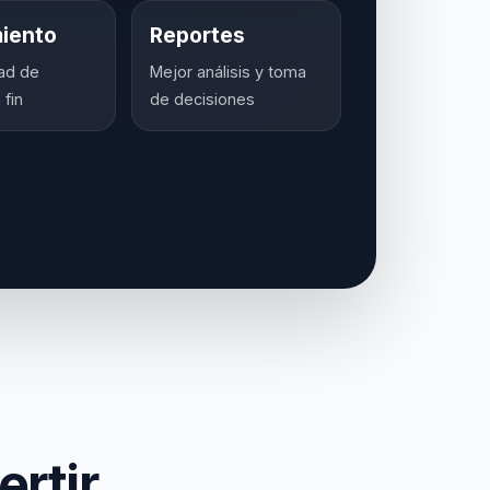
iento
Reportes
dad de
Mejor análisis y toma
 fin
de decisiones
rtir